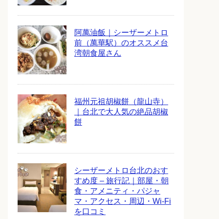
阿萬油飯｜シーザーメトロ
前（萬華駅）のオススメ台
湾朝食屋さん
福州元祖胡椒餅（龍山寺）
｜台北で大人気の絶品胡椒
餅
シーザーメトロ台北のおす
すめ度 – 旅行記｜部屋・朝
食・アメニティ・パジャ
マ・アクセス・周辺・Wi-Fi
を口コミ