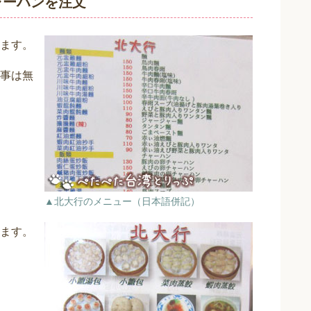
ャーハンを注文
ます。
事は無
▲北大行のメニュー（日本語併記）
ます。