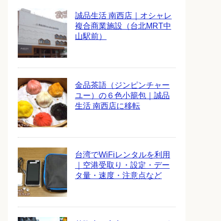
誠品生活 南西店｜オシャレ
複合商業施設（台北MRT中
山駅前）
金品茶語（ジンピンチャー
ユー）の６色小籠包｜誠品
生活 南西店に移転
台湾でWiFiレンタルを利用
｜空港受取り・設定・デー
タ量・速度・注意点など