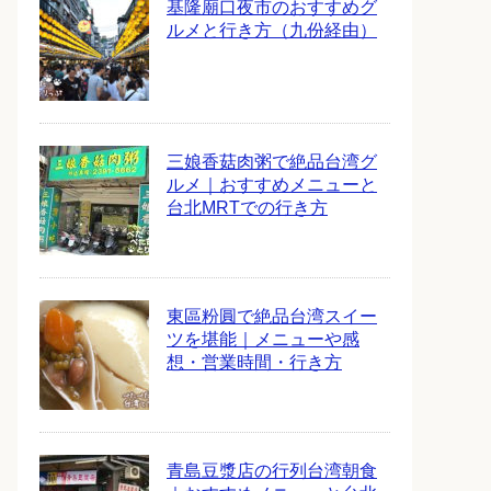
基隆廟口夜市のおすすめグ
ルメと行き方（九份経由）
三娘香菇肉粥で絶品台湾グ
ルメ｜おすすめメニューと
台北MRTでの行き方
東區粉圓で絶品台湾スイー
ツを堪能｜メニューや感
想・営業時間・行き方
青島豆漿店の行列台湾朝食