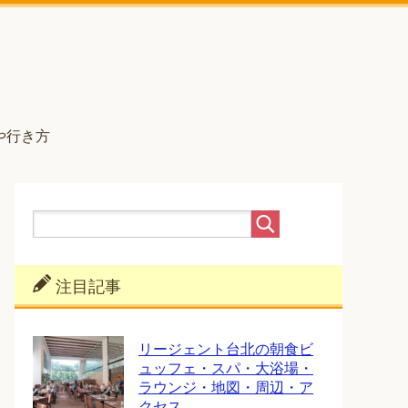
や行き方
注目記事
リージェント台北の朝食ビ
ュッフェ・スパ・大浴場・
ラウンジ・地図・周辺・ア
クセス