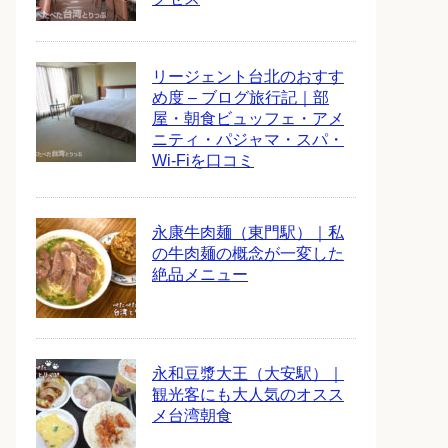
リージェント台北のおすす
め度 – ブログ旅行記｜部
屋・朝食ビュッフェ・アメ
ニティ・パジャマ・スパ・
Wi-Fiを口コミ
永康牛肉麺（東門駅）｜私
の牛肉麺の概念が一変した
絶品メニュー
永和豆漿大王（大安駅）｜
観光客にも大人気のオスス
メ台湾朝食