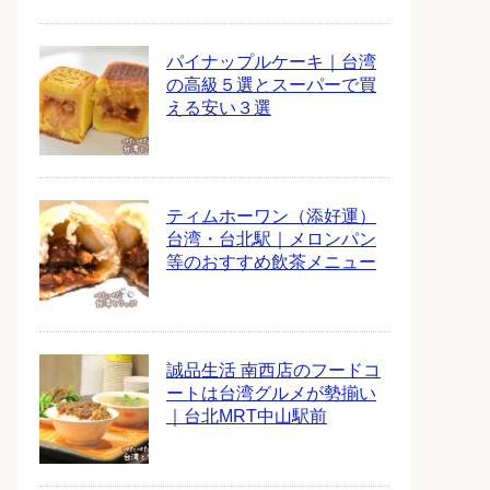
パイナップルケーキ｜台湾
の高級５選とスーパーで買
える安い３選
ティムホーワン（添好運）
台湾・台北駅｜メロンパン
等のおすすめ飲茶メニュー
誠品生活 南西店のフードコ
ートは台湾グルメが勢揃い
｜台北MRT中山駅前