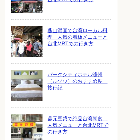
燕山湯圓で台湾ローカル料
理｜人気の看板メニューと
台北MRTでの行き方
パークシティホテル瀘州
（ルゾウ）のおすすめ度・
旅行記
鼎元豆漿で絶品台湾朝食｜
人気メニューと台北MRTで
の行き方