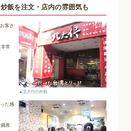
と炒飯を注文・店内の雰囲気も
お客さ
は非常
▲北大行の外観
った感
と満席